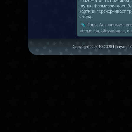
не может быть причиной
группа формировалась бл
картинa перечеркивает тр
слева.
Tags:
Астрономия
,
вн
несмотря
,
обрывочны
,
с
Copyright © 2010-2026 Популярны