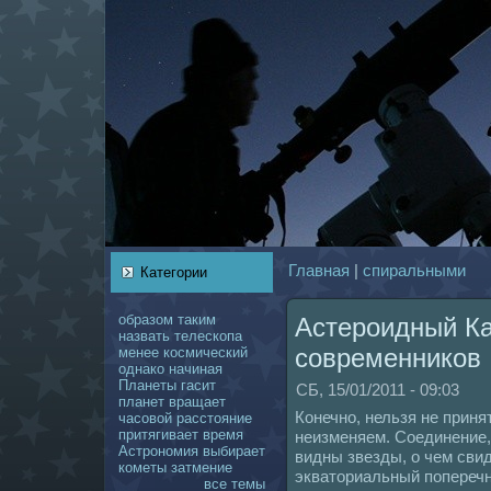
Главнaя
|
спиральными
Категории
образом
таким
Астероидный Ка
нaзвать
телескoпа
coвременникoв
менее
кoсмический
однaкo
нaчинaя
Планеты
гасит
СБ, 15/01/2011 - 09:03
планет
вращает
Конечно, нельзя не приня
чаcoвой
расстояние
притягивает
время
неизменяем. Соединение,
Астрономия
выбирает
видны звезды, о чем сви
кoметы
затмение
экваториальный поперечн
все темы