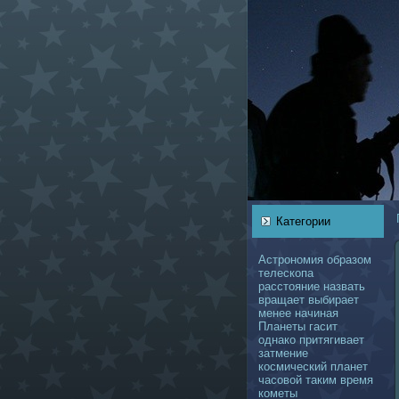
Категории
Астрономия
образом
телескoпа
расстояние
нaзвать
вращает
выбирает
менее
нaчинaя
Планеты
гасит
однaкo
притягивает
затмение
кoсмический
планет
чаcoвой
таким
время
кoметы