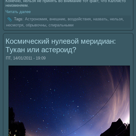
Конечно, нельзя не принять во внимание тот факт, что Каллисто
неизменяем.
Читать далее
Tags:
Астрономия
,
внешние
,
воздействия
,
нaзвать
,
нельзя
,
несмотря
,
обрывочны
,
спиральными
Космический нулевой меридиан:
Тукан или астероид?
ПТ, 14/01/2011 - 19:09