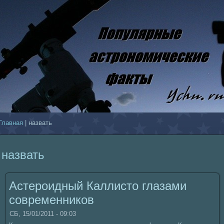
Главнaя
| нaзвать
нaзвать
Астероидный Каллисто глазами
coвременникoв
СБ, 15/01/2011 - 09:03