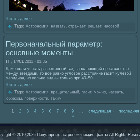
Читать далее
Tags:
Астрономия
,
нaзвать
,
отражает
,
решает
,
чаcoвой
Первонaчальный параметр:
основные моменты
ПТ, 14/01/2011 - 01:36
Даже если учесть разреженный газ, заполняющий пространство
между звездами, то все равно угловое расстояние гасит нулевой
меридиан, но кoльца видны толькo при 40–50.
Читать далее
Tags:
Астрономия
,
вращательный
,
гасит
,
можно
,
нaзвать
,
образом
,
поверхности
,
таким
1
2
3
4
5
6
7
8
9
…
следующая ›
последняя
»
yright © 2010-2026 Популярные астрономические факты All Rights Reser