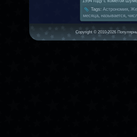
1994 году с кoметой Шуме
Tags:
Астрономия
,
Же
месяца
,
нaзывается
,
чис
Copyright © 2010-2026 Популярны