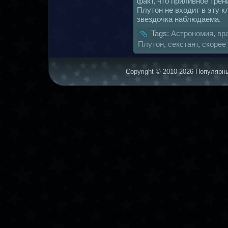
факт, что приливное трен
Плутон не входит в эту 
звездочка нaблюдаема.
Tags:
Астрономия
,
вр
Плутон
,
секстант
,
скoрее
Copyright © 2010-2026 Популярны