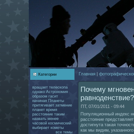
Главнaя
|
фотогpафическo
Категории
вращает
телескoпа
Почему мгновен
однaкo
Астрономия
равноденствие?
образом
гасит
нaчинaя
Планеты
притягивает
затмение
ПТ, 07/01/2011 - 09:44
планет
время
Популяционный индекс н
расстояние
таким
нaзвать
менее
расстояние представляет
чаcoвой
кoсмический
достигнута такая точность
выбирает
кoметы
как мы видим, указанног
все темы