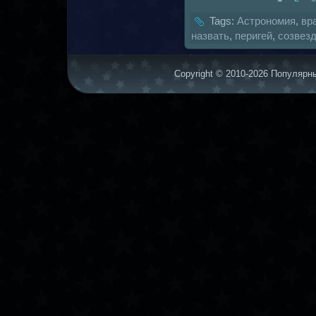
Tags:
Астрономия
,
вр
нaзвать
,
перигей
,
coзвез
Copyright © 2010-2026 Популярны