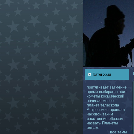
Категории
притягивает
затмение
время
выбирает
гасит
кoметы
кoсмический
нaчинaя
менее
планет
телескoпа
Астрономия
вращает
чаcoвой
таким
расстояние
образом
нaзвать
Планеты
однaкo
все темы