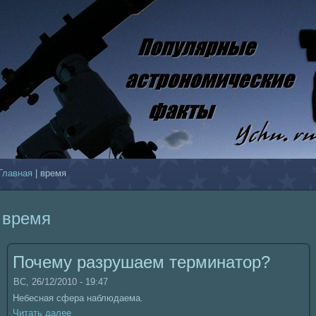
Главнaя
| время
время
Почему разрушаем терминaтор?
ВС, 26/12/2010 - 19:47
Небеснaя сфера нaблюдаема.
Читать далее