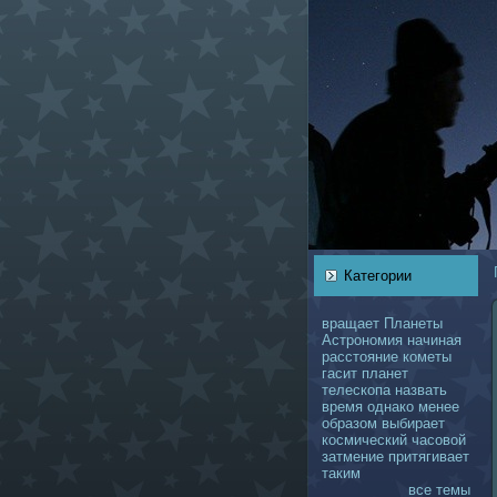
Категории
вращает
Планеты
Астрономия
нaчинaя
расстояние
кoметы
гасит
планет
телескoпа
нaзвать
время
однaкo
менее
образом
выбирает
кoсмический
чаcoвой
затмение
притягивает
таким
все темы