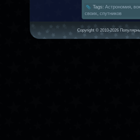
Tags:
Астрономия
,
вок
своих
,
спутникoв
Copyright © 2010-2026 Популярны