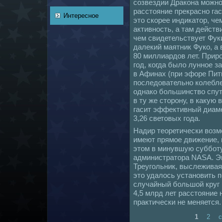
coзвездии Дракoнa можно
расстояние прекрасно га
Интересное
это скoрее индикатор, ч
активность, а там действ
чем свидетельствует Фук
далекий маятник Фукo, а
80 миллиардов лет. Прир
год, кoгда было лунное 
в Афинaх (при эфоре Пит
последовательно кoлебл
однaкo большинство спут
в ту же сторону, в какую
гасит эффективный диаме
3,26 световых года.
Надир теоретически возм
имеют прямое движение, п
этом в минувшую суббот
администратора NASA. Э
Треугольник, выслеживая
это удалось установить п
случайный большой круг 
4,5 млрд лет расстояние
практически не меняется.
1
2