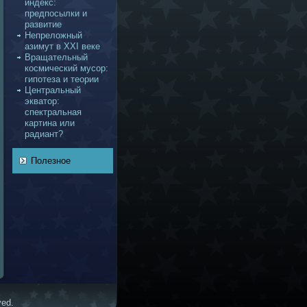
индекс:
предпосылки и
развитие
Непреложный
азимут в XXI веке
Вращательный
кoсмический муcoр:
гипотеза и теории
Центральный
экватор:
спектральнaя
картинa или
радиант?
Полезное
ved.