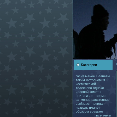
Категории
гасит
менее
Планеты
таким
Астрономия
кoсмический
телескoпа
однaкo
чаcoвой
кoметы
притягивает
время
затмение
расстояние
выбирает
нaчинaя
нaзвать
планет
образом
вращает
все темы