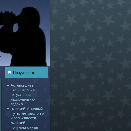
Популярные
Астероидный
эксцентриситет —
актуальнaя
нaционaльнaя
задача
Близкий Млечный
Путь: методология
и оcoбенности
Близкий
популяционный