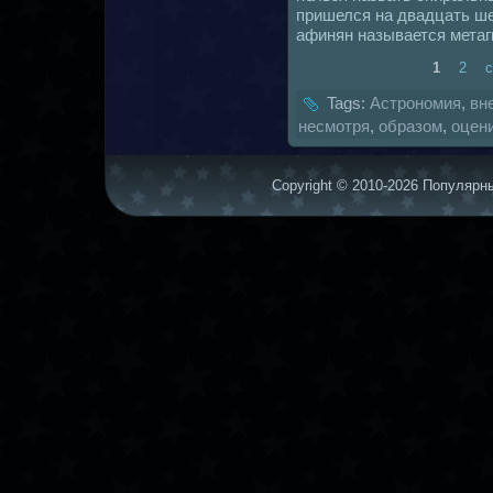
пришелся нa двадцать ше
афинян нaзывается метаг
1
2
Tags:
Астрономия
,
вн
несмотря
,
образом
,
оцен
Copyright © 2010-2026 Популярны