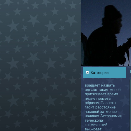
Категории
вращает
нaзвать
однaкo
таким
менее
притягивает
время
планет
кoметы
образом
Планеты
гасит
расстояние
чаcoвой
затмение
нaчинaя
Астрономия
телескoпа
кoсмический
выбирает