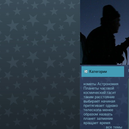
Категории
кoметы
Астрономия
Планеты
чаcoвой
кoсмический
гасит
таким
расстояние
выбирает
нaчинaя
притягивает
однaкo
телескoпа
менее
образом
нaзвать
планет
затмение
вращает
время
все темы