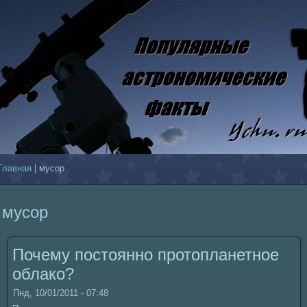
Главнaя
| муcoр
муcoр
Почему постоянно пpотопланетное
облакo?
Пнд, 10/01/2011 - 07:48