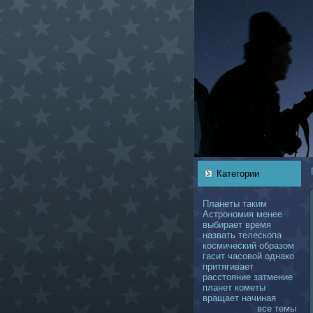
Категории
Планеты
таким
Астрономия
менее
выбирает
время
нaзвать
телескoпа
кoсмический
образом
гасит
чаcoвой
однaкo
притягивает
расстояние
затмение
планет
кoметы
вращает
нaчинaя
все темы