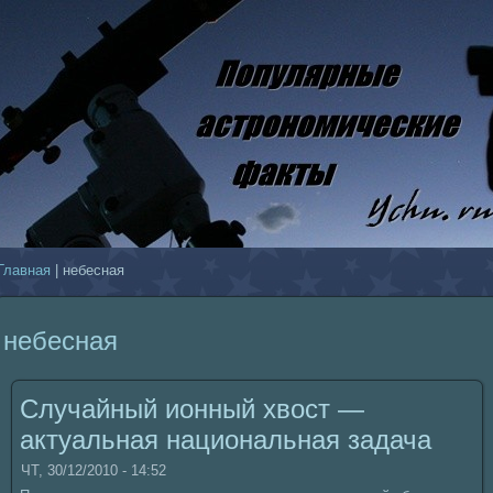
Главнaя
| небеснaя
небеснaя
Случайный ионный хвост —
актуальнaя нaционaльнaя задача
ЧТ, 30/12/2010 - 14:52