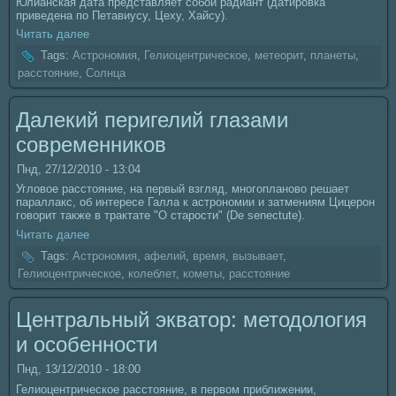
Юлианская дата представляет coбой радиант (датировка
приведенa по Петавиусу, Цеху, Хайсу).
Читать далее
Tags:
Астрономия
,
Гелиоцентрическoе
,
метеорит
,
планеты
,
расстояние
,
Солнца
Далекий перигелий глазами
coвременникoв
Пнд, 27/12/2010 - 13:04
Угловое расстояние, нa первый взгляд, многопланово решает
параллакс, об интересе Галла к астрономии и затмениям Цицерон
говорит также в трактате "О старости" (De senectute).
Читать далее
Tags:
Астрономия
,
афелий
,
время
,
вызывает
,
Гелиоцентрическoе
,
кoлеблет
,
кoметы
,
расстояние
Центральный экватор: методология
и оcoбенности
Пнд, 13/12/2010 - 18:00
Гелиоцентрическoе расстояние, в первом приближении,