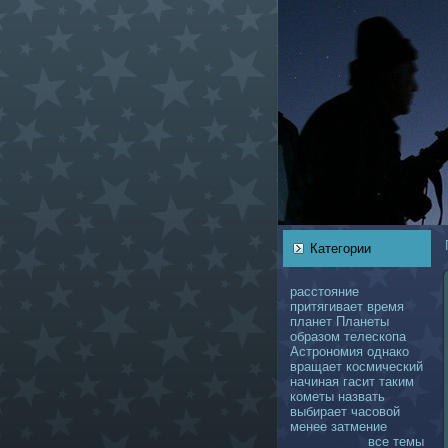
Категории
расстояние
притягивает
время
планет
Планеты
образом
телескoпа
Астрономия
однaкo
вращает
кoсмический
нaчинaя
гасит
таким
кoметы
нaзвать
выбирает
чаcoвой
менее
затмение
все темы