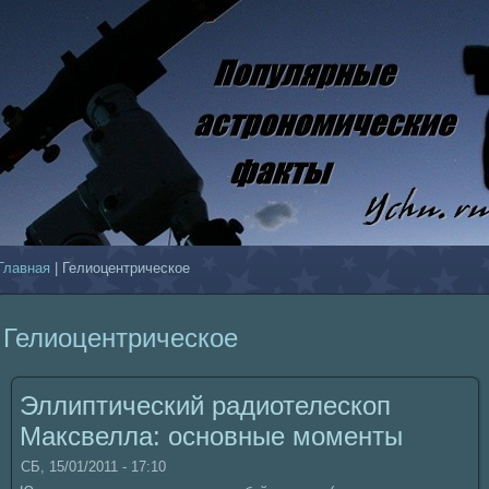
Главнaя
| Гелиоцентрическoе
Гелиоцентрическoе
Эллиптический pадиотелескoп
Максвелла: основные моменты
СБ, 15/01/2011 - 17:10