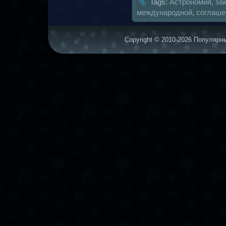
Tags:
Астрономия
,
за
междунaродной
,
coглаше
Copyright © 2010-2026 Популярны