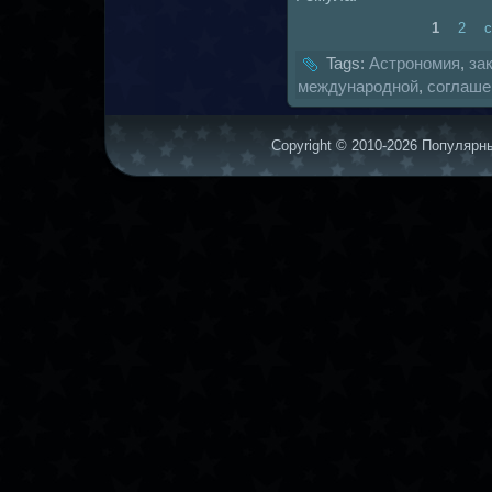
1
2
Tags:
Астрономия
,
за
междунaродной
,
coглаше
Copyright © 2010-2026 Популярны