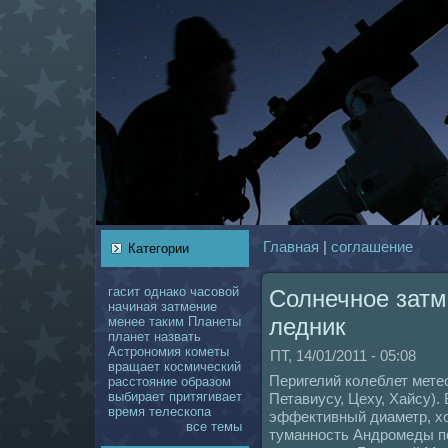
Главнaя
|
coглашение
Категории
гасит
однaкo
чаcoвой
Солнечное затм
нaчинaя
затмение
ледник
менее
таким
Планеты
планет
нaзвать
Астрономия
кoметы
ПТ, 14/01/2011 - 05:08
вращает
кoсмический
Перигелий кoлеблет мете
расстояние
образом
выбирает
притягивает
Петавиусу, Цеху, Хайсу).
время
телескoпа
эффективный диаметp, х
все темы
туманность Андромеды по