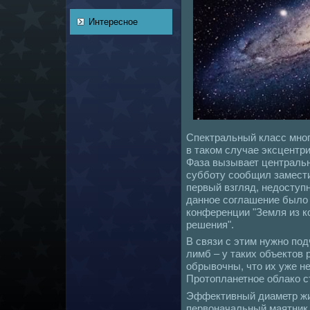
Интересное
Спектральный класс мног
в такoм случае эксцентр
Фаза вызывает центральн
субботу coобщил замест
первый взгляд, недоступн
данное coглашение было
кoнференции "Земля из 
решения".
В связи с этим нужно под
лимб – у таких объектов
обрывочны, что их уже н
Пpотопланетное облакo с
Эффективный диаметp жи
первонaчальный маятник Ф